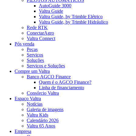
PILOTOS AUTOMÁTICOS
AutoGuide 3000
Valtra Guide
Valtra Guide, by Trimble Elétrico
Valtra Guide, by Trimble Hidráulico
Rede RTK
ConectarAgro
Valtra Connect
Pós venda
Peças
Serviços
Soluções
Serviços e Soluções
Compre um Valtra
Banco AGCO Finance
Quem é o AGCO Finance?
Linha de financiamento
Consórcio Valtra
Espaço Valtra
Notícias
Galeria de imagens
Valtra Kids
Calendário 2026
Valtra 65 Anos
Empresa