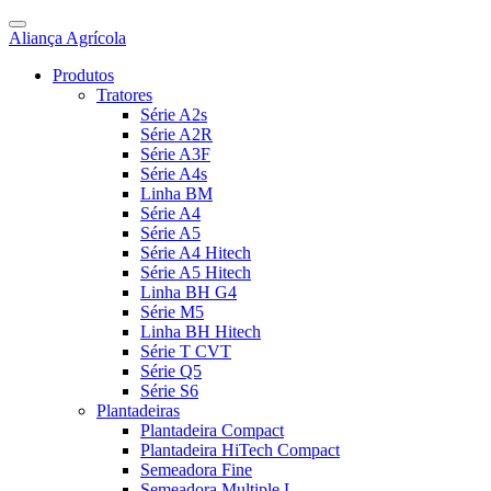
Aliança Agrícola
Produtos
Tratores
Série A2s
Série A2R
Série A3F
Série A4s
Linha BM
Série A4
Série A5
Série A4 Hitech
Série A5 Hitech
Linha BH G4
Série M5
Linha BH Hitech
Série T CVT
Série Q5
Série S6
Plantadeiras
Plantadeira Compact
Plantadeira HiTech Compact
Semeadora Fine
Semeadora Multiple L