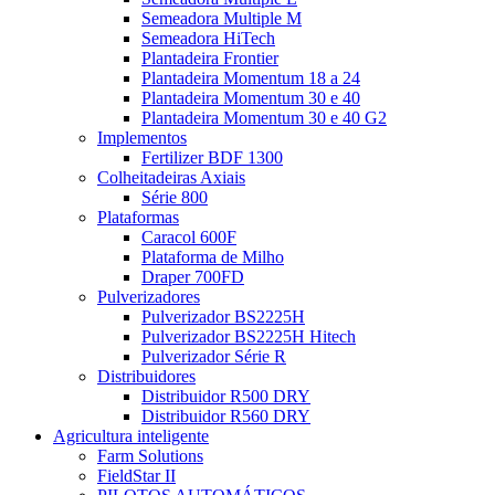
Semeadora Multiple M
Semeadora HiTech
Plantadeira Frontier
Plantadeira Momentum 18 a 24
Plantadeira Momentum 30 e 40
Plantadeira Momentum 30 e 40 G2
Implementos
Fertilizer BDF 1300
Colheitadeiras Axiais
Série 800
Plataformas
Caracol 600F
Plataforma de Milho
Draper 700FD
Pulverizadores
Pulverizador BS2225H
Pulverizador BS2225H Hitech
Pulverizador Série R
Distribuidores
Distribuidor R500 DRY
Distribuidor R560 DRY
Agricultura inteligente
Farm Solutions
FieldStar II