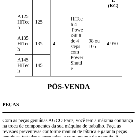
E
(KG)
A125
HiTec
HiTec
125
h 4 –
h
Powe
rShift
A135
de 4
98 ou
HiTec
135
4
4.950
steps
105
h
com
Power
A145
Shuttl
HiTec
145
e
h
PÓS-VENDA
PEÇAS
Com as peças genuínas AGCO Parts, você tem a máxima confiança
na troca de componentes da sua máquina de trabalho. Faça as
revisões preventivas conforme manual de fábrica e garanta peças
genuínas, testadas e aprovadas, e com um ano de garantia. A