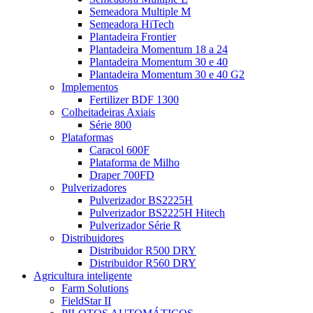
Semeadora Multiple M
Semeadora HiTech
Plantadeira Frontier
Plantadeira Momentum 18 a 24
Plantadeira Momentum 30 e 40
Plantadeira Momentum 30 e 40 G2
Implementos
Fertilizer BDF 1300
Colheitadeiras Axiais
Série 800
Plataformas
Caracol 600F
Plataforma de Milho
Draper 700FD
Pulverizadores
Pulverizador BS2225H
Pulverizador BS2225H Hitech
Pulverizador Série R
Distribuidores
Distribuidor R500 DRY
Distribuidor R560 DRY
Agricultura inteligente
Farm Solutions
FieldStar II