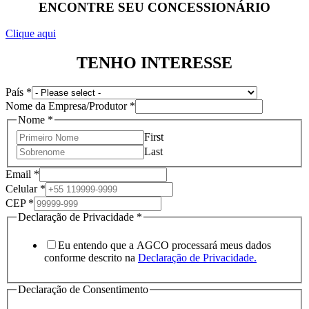
ENCONTRE SEU CONCESSIONÁRIO
Clique aqui
TENHO INTERESSE
País
*
Nome da Empresa/Produtor
*
Nome
*
First
Last
Email
*
Email
Celular
*
Consentimento
CEP
*
Empresa/Produtor
Declaração de Privacidade
*
Eu entendo que a AGCO processará meus dados
conforme descrito na
Declaração de Privacidade.
Declaração de Consentimento