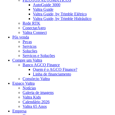
PILOTOS AUTOMÁTICOS
AutoGuide 3000
Valtra Guide
Valtra Guide, by Trimble Elétrico
Valtra Guide, by Trimble Hidráulico
Rede RTK
ConectarAgro
Valtra Connect
Pós venda
Peças
Serviços
Soluções
Serviços e Soluções
Compre um Valtra
Banco AGCO Finance
Quem é o AGCO Finance?
Linha de financiamento
Consórcio Valtra
Espaço Valtra
Notícias
Galeria de imagens
Valtra Kids
Calendário 2026
Valtra 65 Anos
Empresa