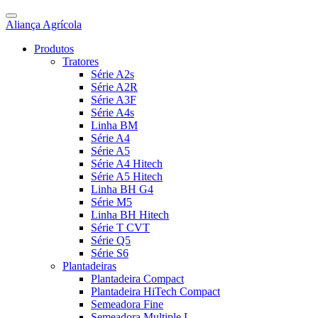
Aliança Agrícola
Produtos
Tratores
Série A2s
Série A2R
Série A3F
Série A4s
Linha BM
Série A4
Série A5
Série A4 Hitech
Série A5 Hitech
Linha BH G4
Série M5
Linha BH Hitech
Série T CVT
Série Q5
Série S6
Plantadeiras
Plantadeira Compact
Plantadeira HiTech Compact
Semeadora Fine
Semeadora Multiple L